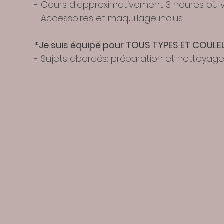
- Cours d'approximativement 3 heures où 
- Accessoires et maquillage inclus.
*Je suis équipé pour TOUS TYPES ET COULE
- Sujets abordés: préparation et nettoyag
teint/cache cernes, techniques d'application
nous utiliserons mes produits favoris disp
Inkey List, E.L.F, MAC, Lano Lips, Florence by Mill
- 1 sac-cadeau par personne
- Parfait pour débutants et pour ceux qui v
ou pour un simple 5 à 7.
- 13 ans et plus
*Notez qu'il n'y aura AUCUN remboursemen
billet et d'aviser l'organisateur du changem
**Notez que si vous voulez utiliser un code 
transaction.
**Stationnement gratuit disponible (place l