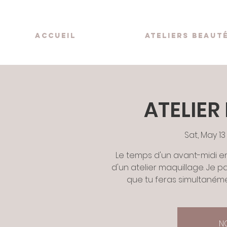
accueil
ateliers beaut
ATELIER
Sat, May 13
Le temps d'un avant-midi e
d'un atelier maquillage. Je 
que tu feras simultanémen
N